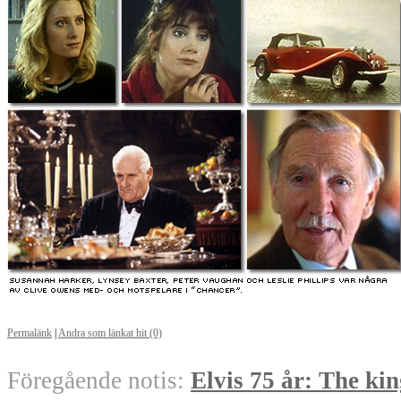
Permalänk
|
Andra som länkat hit (0)
Föregående notis:
Elvis 75 år: The kin