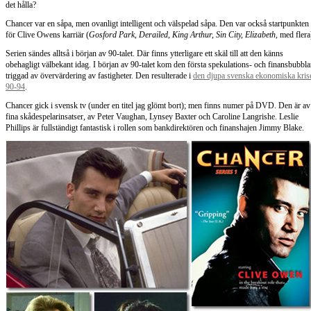
det hålla?
Chancer var en såpa, men ovanligt intelligent och välspelad såpa. Den var också startpunkten
för Clive Owens karriär (
Gosford Park, Derailed, King Arthur, Sin City, Elizabeth,
med flera
Serien sändes alltså i början av 90-talet. Där finns ytterligare ett skäl till att den känns
obehagligt välbekant idag. I början av 90-talet kom den första spekulations- och finansbubbla
triggad av övervärdering av fastigheter. Den resulterade i
den djupa svenska ekonomiska kris
90-94
.
Chancer gick i svensk tv (under en titel jag glömt bort); men finns numer på DVD. Den är av
fina skådespelarinsatser, av Peter Vaughan, Lynsey Baxter och Caroline Langrishe. Leslie
Phillips är fullständigt fantastisk i rollen som bankdirektören och finanshajen Jimmy Blake.