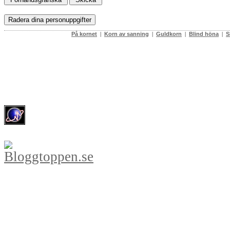
På kornet
|
Korn av sanning
|
Guldkorn
|
Blind höna
|
S