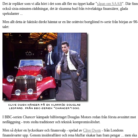
Det är repliker som vi alla hört i det som allt fler nu öppet kallar "
såpan om
SAAB
". Där finn
också sista-minuten-räddningar, det är skumma bud från tvivelaktiga finansiärer, glada
spekulanter ...
Men allt detta är faktiskt direkt hämtat ur en lite orättvist bortglömd tv-serie från början av 90
talet:
I BBC-serien
Chancer
kämpade bilföretaget Douglas Motors redan från första avsnittet mot
nedläggning - trots stolta traditioner och teknisk kompromisslöshet.
Men så dyker en lycksökare och finansvalp - spelad av
Clive Owen
- från Londons
finanskvarter upp. Genom insideraffärer och rena bluffar skakar han fram pengar ... men ska