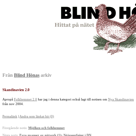
Från
Blind Hönas
arkiv
Skandinavien 2.0
Apropå
Folkhemmet 2.0
har jag i denna kategori också lagt till notisen om
Nya Skandinavien
från nov 2004.
Permalänk
|
Andra som länkat hit (0)
Föregående notis:
Mjölken och folkhemmet
Nästa notis:
Fyra nyanser av nätverk (1): Nöjessurfning i DN