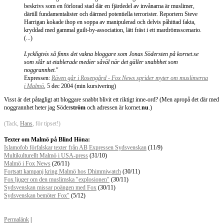
beskrivs som en förlorad stad där en fjärdedel av invånarna är muslimer,
därtill fundamentalister och därmed potentiella terrorister. Reportern Steve
Harrigan kokade ihop en soppa av manipulerad och delvis påhittad fakta,
kryddad med gammal guilt-by-association, lätt fräst i ett mardrömsscenario.
(...)
Lyckligtvis så finns det vakna bloggare som Jonas Södersten på kornet.se
som slår ut etablerade medier såväl när det gäller snabbhet som
noggrannhet.
"
Expressen:
Räven går i Rosengård - Fox News sprider myter om muslimerna
i Malmö
, 5 dec 2004 (min kursivering)
Visst är det påtagligt att bloggare snabbt blivit ett riktigt inne-ord? (Men apropå det där med
noggrannhet heter jag Söder
ström
och adressen är kornet.
nu
.)
(Tack,
Hans
, för tipset!)
Texter om Malmö på Blind Höna:
Islamofob förfalskar texter från AB Expressen Sydsvenskan
(11/9)
Multikulturellt Malmö i USA-press
(31/10)
Malmö i Fox News
(26/11)
Fortsatt kampanj kring Malmö hos Dhimmiwatch
(30/11)
Fox ljuger om den muslimska "explosionen"
(30/11)
Sydsvenskan missar poängen med Fox
(30/11)
Sydsvenskan bemöter Fox"
(5/12)
Permalänk
|