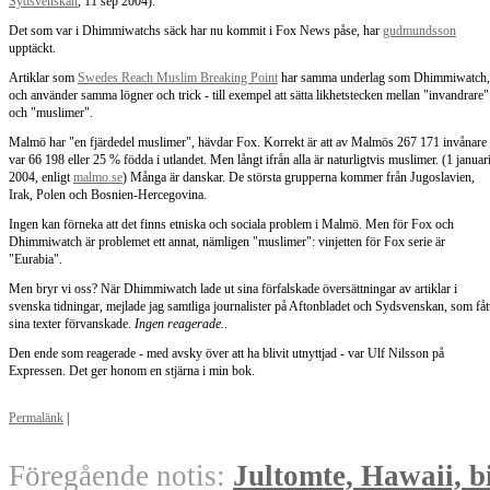
Sydsvenskan
, 11 sep 2004).
Det som var i Dhimmiwatchs säck har nu kommit i Fox News påse, har
gudmundsson
upptäckt.
Artiklar som
Swedes Reach Muslim Breaking Point
har samma underlag som Dhimmiwatch,
och använder samma lögner och trick - till exempel att sätta likhetstecken mellan "invandrare"
och "muslimer".
Malmö har "en fjärdedel muslimer", hävdar Fox. Korrekt är att av Malmös 267 171 invånare
var 66 198 eller 25 % födda i utlandet. Men långt ifrån alla är naturligtvis muslimer. (1 januar
2004, enligt
malmo.se
) Många är danskar. De största grupperna kommer från Jugoslavien,
Irak, Polen och Bosnien-Hercegovina.
Ingen kan förneka att det finns etniska och sociala problem i Malmö. Men för Fox och
Dhimmiwatch är problemet ett annat, nämligen "muslimer": vinjetten för Fox serie är
"Eurabia".
Men bryr vi oss? När Dhimmiwatch lade ut sina förfalskade översättningar av artiklar i
svenska tidningar, mejlade jag samtliga journalister på Aftonbladet och Sydsvenskan, som fåt
sina texter förvanskade.
Ingen reagerade.
.
Den ende som reagerade - med avsky över att ha blivit utnyttjad - var Ulf Nilsson på
Expressen. Det ger honom en stjärna i min bok.
Permalänk
|
Föregående notis:
Jultomte, Hawaii, b