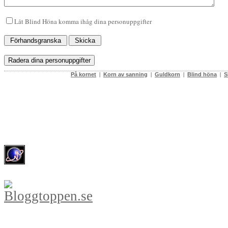
Låt Blind Höna komma ihåg dina personuppgifter
På kornet
|
Korn av sanning
|
Guldkorn
|
Blind höna
|
S