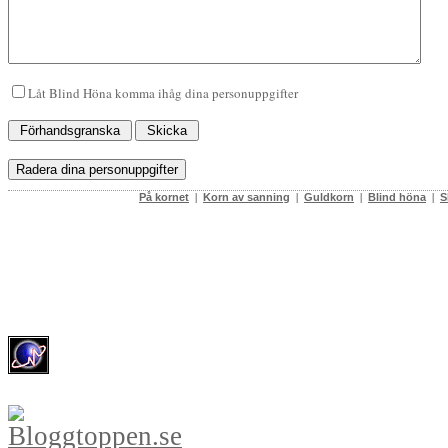
Låt Blind Höna komma ihåg dina personuppgifter
På kornet
|
Korn av sanning
|
Guldkorn
|
Blind höna
|
S