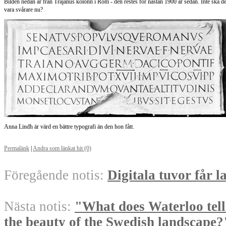
Bilden nedan är från Trajanus kolonn i Rom - den restes för nästan 1900 år sedan. Inte ska de
vara svårare nu?
Anna Lindh är värd en bättre typografi än den hon fått.
Permalänk
|
Andra som länkat hit (0)
Föregående notis:
Digitala tuvor får l
Nästa notis:
"What does Waterloo tell
the beauty of the Swedish landscape?