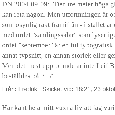
DN 2004-09-09: "Den tre meter höga gla
kan reta någon. Men utformningen är oer
som osynlig rakt framifrån - i stället ä
med ordet "samlingssalar" som lyser ig
ordet "september" är en ful typografisk
annat typsnitt, en annan storlek eller g
Men det mest upprörande är inte Leif B
beställdes på. /.../"
Från:
Fredrik
| Skickat vid: 18:21, 23 okt
Har känt hela mitt vuxna liv att jag varit