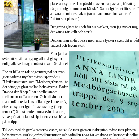
placerat osymmetriskt på sidan av en trappavsats, för att ge
någon riktig "monument-känsla". Samtidigt är det för stort f
att vara en minnesplakett (som man annars brukar se på
"historiska platser").
Det gröna glaset är i och för sig vackert, men jag tycker nog
det känns rätt kallt och sterilt.
Det kan man ändå överse med; andra tycker säkert det är bå
vackert och lagom stort.
Men jag har
svårt att smälta att typografin på glasytan -
enligt alla vedertagna måttstockar - är så usel.
För att hålla en rak högermarginal har man
gjort raderna mycket ojämnt spärrade: i
"Utrikesminister" och "Medborgarhusets" är
det påtagligt glest mellan bokstäverna. Raden
"trappa den 9 sep-" har i stället stoora
mellanrum mellan orden. Och till slut har
man ändå inte lyckats hålla högerkanten rak;
efter en synnerligen ful avstavning ("sep-
tember") är sista raden kortare än de andra,
vilket gör att hela inskriptionen verkar hålla
på att tippa.
Till och med de gamla romarna visste, att skulle man göra en inskription måste man planera
bokstävernas storlek, ordmellanrummen och radfallen noga för att skapa en harmonisk helhet