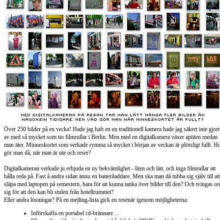
Över 250 bilder på en vecka! Hade jag haft en en traditionell kamera hade jag säkert inte gjort
av med så mycket som tio filmrullar i Berlin. Men med en digitalkamera växer aptiten medan
man äter. Minneskortet som verkade rymma så mycket i början av veckan är plötsligt fullt. H
gör man då, när man är ute och reser?
Digitalkameran verkade ju erbjuda en ny bekvämlighet - liten och lätt, och inga filmrullar att
hålla reda på. Fast å andra sidan ännu en batteriladdare. Men ska man då tubba sig själv till att
släpa med laptopen på semestern, bara för att kunna tanka över bilder till den? Och tvingas or
sig för att den kan bli stulen från hotellrummet?
Eller andra lösningar? På en mejling-lista gick en resenär igenom möjligheterna:
Införskaffa en portabel cd-brännare ...