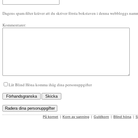
Dagens spam-filter kräver att du skriver första bokstaven i denna webbloggs namn 
Kommentarer:
Låt Blind Höna komma ihåg dina personuppgifter
På kornet
|
Korn av sanning
|
Guldkorn
|
Blind höna
|
S