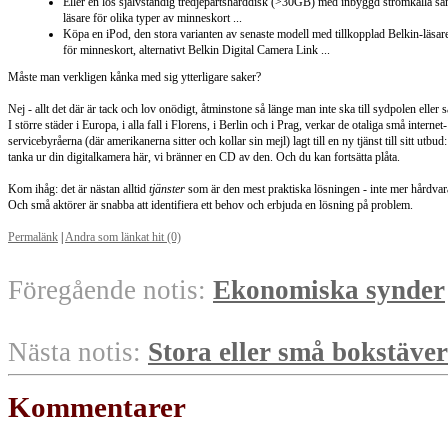
Eller en lös självständig tredjepartshårddisk (>30GB) med inbyggd strömkälla sa
läsare för olika typer av minneskort ...
Köpa en iPod, den stora varianten av senaste modell med tillkopplad Belkin-läsar
för minneskort, alternativt Belkin Digital Camera Link ...
Måste man verkligen kånka med sig ytterligare saker?
Nej - allt det där är tack och lov onödigt, åtminstone så länge man inte ska till sydpolen eller s
I större städer i Europa, i alla fall i Florens, i Berlin och i Prag, verkar de otaliga små internet-
servicebyråerna (där amerikanerna sitter och kollar sin mejl) lagt till en ny tjänst till sitt utbud:
tanka ur din digitalkamera här, vi bränner en CD av den. Och du kan fortsätta plåta.
Kom ihåg: det är nästan alltid
tjänster
som är den mest praktiska lösningen - inte mer hårdvar
Och små aktörer är snabba att identifiera ett behov och erbjuda en lösning på problem.
Permalänk
|
Andra som länkat hit (0)
Föregående notis:
Ekonomiska synder
Nästa notis:
Stora eller små bokstäver
Kommentarer