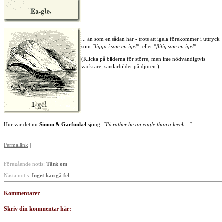
... än som en sådan här - trots att igeln förekommer i uttryck
som
"ligga i som en igel"
, eller
"flitig som en igel"
.
(Klicka på bilderna för större, men inte nödvändigtvis
vackrare, samlarbilder på djuren.)
Hur var det nu
Simon & Garfunkel
sjöng:
"I'd rather be an eagle than a leech..."
Permalänk
|
Föregående notis:
Tänk om
Nästa notis:
Inget kan gå fel
Kommentarer
Skriv din kommentar här: